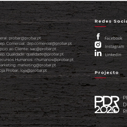
Redes Soci
Facebook
eral:
probar@probar.pt
ep. Comercial:
dep.comercial@probar.pt
Instagram
poio ao Cliente:
sac@probar.pt
Linkedin
ep. Qualidade:
qualidade@probar.pt
ecursos Humanos:
r.humanos@probar.pt
arketing:
marketing@probar.pt
oja Probar:
loja@probar.pt
Projecto