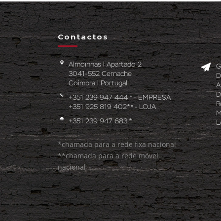
Contactos
Almoinhas l Apartado 2
G
3041-552 Cernache
D
Coimbra l Portugal
A
D
+351 239 947 444 * - EMPRESA
R
+351 925 819 402** - LOJA
M
+351 239 947 683 *
L
*chamada para a rede fixa nacional
**chamada para a rede móvel
nacional