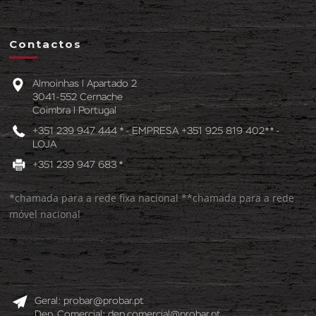
Contactos
Almoinhas l Apartado 2
3041-552 Cernache
Coimbra l Portugal
+351 239 947 444 * - EMPRESA +351 925 819 402** -
LOJA
+351 239 947 683 *
*chamada para a rede fixa nacional **chamada para a rede
móvel nacional
Geral:
probar@probar.pt
Dep. Comercial:
dep.comercial@probar.pt