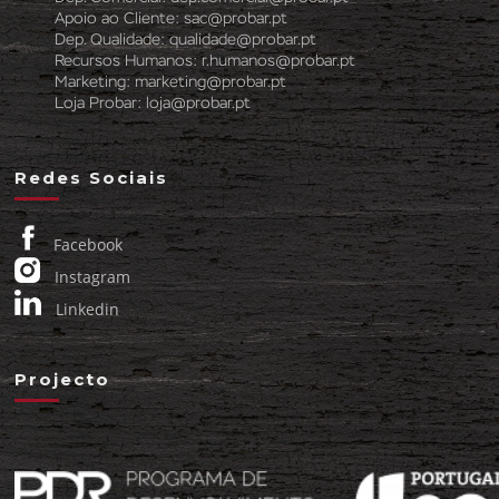
Apoio ao Cliente:
sac@probar.pt
Dep. Qualidade:
qualidade@probar.pt
Recursos Humanos:
r.humanos@probar.pt
Marketing:
marketing@probar.pt
Loja Probar:
loja@probar.pt
Redes Sociais
Facebook
Instagram
Linkedin
Projecto