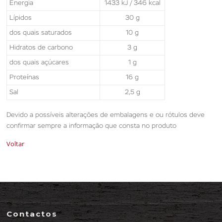
Energia
1433 kJ / 346 kcal
Lípidos
30 g
dos quais saturados
10 g
Hidratos de carbono
3 g
dos quais açúcares
1 g
Proteínas
16 g
Sal
2,5 g
Devido a possíveis alterações de embalagens e ou rótulos deve
confirmar sempre a informação que consta no produto
Voltar
Contactos