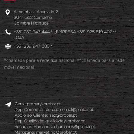
Almoinhas l Apartado 2
3041-552 Cernache
Coimbra l Portugal
+351 239 947 444 * - EMPRESA +351 925 819 402** -
LOJA
+351 239 947 683 *
*chamada para a rede fixa nacional **chamada para a rede
móvel nacional
Geral:
probar@probar.pt
Dep. Comercial:
dep.comercial@probar.pt
Apoio ao Cliente:
sac@probar.pt
Dep. Qualidade:
qualidade@probar.pt
Recursos Humanos:
r.humanos@probar.pt
Marketing:
marketing@probar.pt