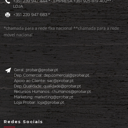
+351 239 947 444 * - EMPRESA +351 925 819 402** -
LOJA
+351 239 947 683 *
*chamada para a rede fixa nacional **chamada para a rede
móvel nacional
Geral:
probar@probar.pt
Dep. Comercial:
dep.comercial@probar.pt
Apoio ao Cliente:
sac@probar.pt
Dep. Qualidade:
qualidade@probar.pt
Recursos Humanos:
r.humanos@probar.pt
Marketing:
marketing@probar.pt
Loja Probar:
loja@probar.pt
Redes Sociais