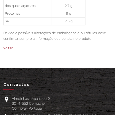
dos quais açúcares
2,7 g
Proteínas
9 g
Sal
2,5 g
Devido a possíveis alterações de embalagens e ou rótulos deve
confirmar sempre a informação que consta no produto
Voltar
Contactos
Almoinhas l Apartado 2
3041-552 Cernache
Coimbra l Portugal