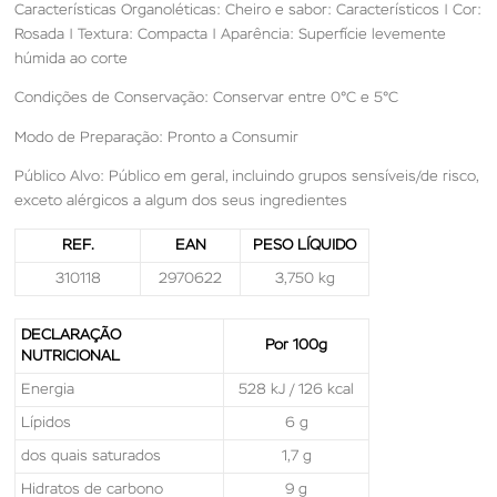
Características Organoléticas: Cheiro e sabor: Característicos | Cor:
Rosada | Textura: Compacta | Aparência: Superfície levemente
húmida ao corte
Condições de Conservação: Conservar entre 0°C e 5°C
Modo de Preparação: Pronto a Consumir
Público Alvo: Público em geral, incluindo grupos sensíveis/de risco,
exceto alérgicos a algum dos seus ingredientes
REF.
EAN
PESO LÍQUIDO
310118
2970622
3,750 kg
DECLARAÇÃO
Por 100g
NUTRICIONAL
Energia
528 kJ / 126 kcal
Lípidos
6 g
dos quais saturados
1,7 g
Hidratos de carbono
9 g