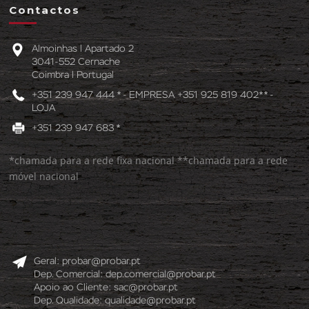
Contactos
Almoinhas l Apartado 2
3041-552 Cernache
Coimbra l Portugal
+351 239 947 444 * - EMPRESA +351 925 819 402** -
LOJA
+351 239 947 683 *
*chamada para a rede fixa nacional **chamada para a rede
móvel nacional
Geral:
probar@probar.pt
Dep. Comercial:
dep.comercial@probar.pt
Apoio ao Cliente:
sac@probar.pt
Dep. Qualidade:
qualidade@probar.pt