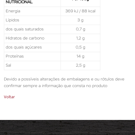
NUTRICIONAL
Energia
369 kJ / 88 kcal
Lípidos
3 g
dos quais saturados
0,7 g
Hidratos de carbono
1,2 g
dos quais açúcares
0,5 g
Proteínas
14 g
Sal
2,5 g
Devido a possíveis alterações de embalagens e ou rótulos deve
confirmar sempre a informação que consta no produto
Voltar