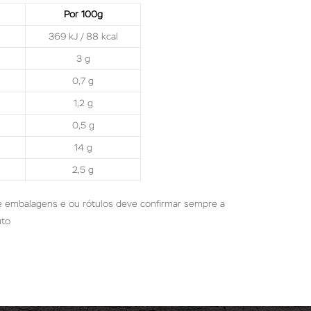
Por 100g
369 kJ / 88 kcal
3 g
0,7 g
1,2 g
0,5 g
14 g
2,5 g
de embalagens e ou rótulos deve confirmar sempre a
uto