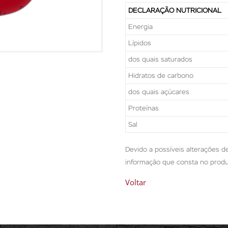
DECLARAÇÃO NUTRICIONAL
Energia
Lípidos
dos quais saturados
Hidratos de carbono
dos quais açúcares
Proteínas
Sal
Devido a possíveis alterações 
informação que consta no prod
Voltar