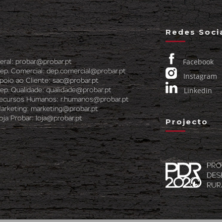
Redes Soci
Facebook
eral:
probar@probar.pt
ep. Comercial:
dep.comercial@probar.pt
Instagram
poio ao Cliente:
sac@probar.pt
Linkedin
ep. Qualidade:
qualidade@probar.pt
ecursos Humanos:
r.humanos@probar.pt
arketing:
marketing@probar.pt
oja Probar:
loja@probar.pt
Projecto