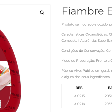
Fiambre E
Produto salmourado e cozido, pr
Características Organoléticas: Ch
Compacta | Aparência: Superfíc
Condições de Conservação: Con
Modo de Preparação: Pronto a 
Público Alvo: Público em geral, 
a algum dos seus ingredientes
REF.
E
310215
295
310216
295