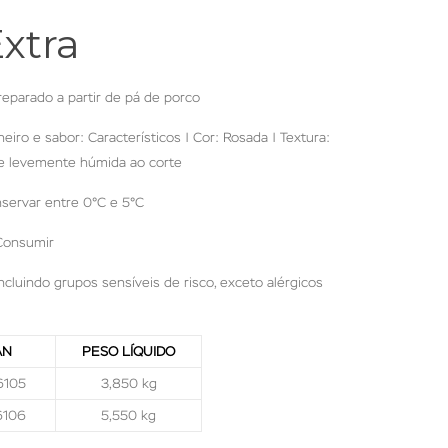
xtra
eparado a partir de pá de porco
eiro e sabor: Característicos | Cor: Rosada | Textura:
ie levemente húmida ao corte
servar entre 0°C e 5°C
Consumir
incluindo grupos sensíveis de risco, exceto alérgicos
AN
PESO LÍQUIDO
6105
3,850 kg
6106
5,550 kg