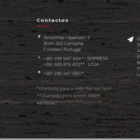
Contactos
Almoinhas l Apartado 2
G
3041-552 Cernache
D
Coimbra l Portugal
A
D
+351 239 947 444 * - EMPRESA
R
+351 925 819 402** - LOJA
M
+351 239 947 683 *
L
*chamada para a rede fixa nacional
**chamada para a rede móvel
nacional